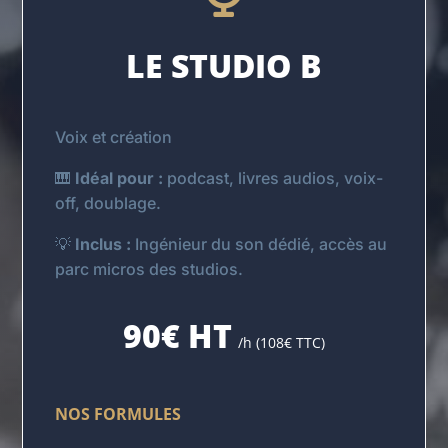
LE STUDIO B
Voix et création
🎹
Idéal pour :
podcast, livres audios, voix-
off, doublage.
💡
Inclus :
Ingénieur du son dédié, accès au
parc micros des studios.
90€ HT
/h (108€ TTC)
NOS FORMULES