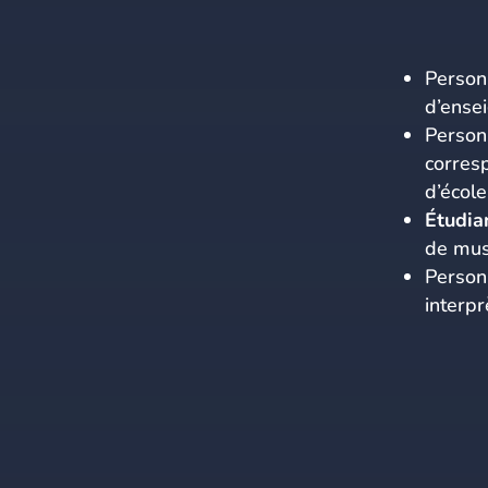
Person
d’ense
Person
corresp
d’écol
Étudia
de mus
Person
interpr