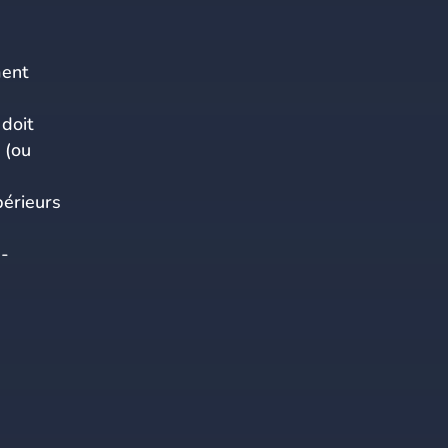
ment
 doit
 (ou
périeurs
e-